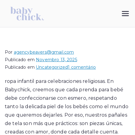
Saltar
para
My Blog
vestidos de bautizo
o
conteúdo
Por
agencybeavers@gmail.com
Publicado em
Novembro 13, 2025
em
Publicado em
Uncategorized
1 comentário
ropa
ropa infantil para celebraciones religiosas. En
infantil
Babychick, creemos que cada prenda para bebé
para
celebraciones
debe confeccionarse con esmero, respetando
religiosas
tanto la delicada piel de los bebés como el mundo
que queremos dejarles. Por eso, nuestros pañales
de tela son más que prácticos: son piezas únicas,
creadas con amor, donde cada detalle cuenta.