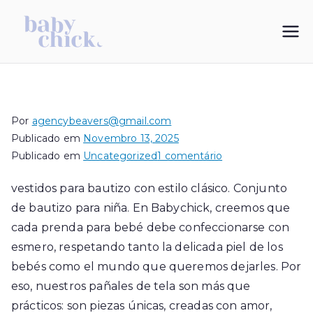
Saltar
para
My Blog
vestidos de bautizo
o
conteúdo
Por
agencybeavers@gmail.com
Publicado em
Novembro 13, 2025
em
Publicado em
Uncategorized
1 comentário
vestidos
vestidos para bautizo con estilo clásico. Conjunto
para
de bautizo para niña. En Babychick, creemos que
bautizo
con
cada prenda para bebé debe confeccionarse con
estilo
esmero, respetando tanto la delicada piel de los
clásico
bebés como el mundo que queremos dejarles. Por
eso, nuestros pañales de tela son más que
prácticos: son piezas únicas, creadas con amor,