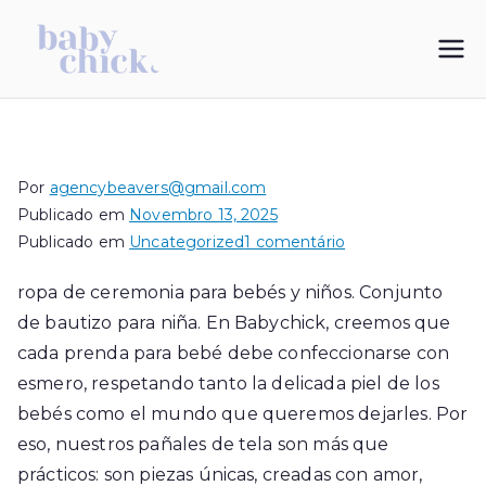
Saltar
para
My Blog
vestidos de bautizo
o
conteúdo
Por
agencybeavers@gmail.com
Publicado em
Novembro 13, 2025
em
Publicado em
Uncategorized
1 comentário
ropa
ropa de ceremonia para bebés y niños. Conjunto
de
de bautizo para niña. En Babychick, creemos que
ceremonia
para
cada prenda para bebé debe confeccionarse con
bebés
esmero, respetando tanto la delicada piel de los
y
bebés como el mundo que queremos dejarles. Por
niños
eso, nuestros pañales de tela son más que
prácticos: son piezas únicas, creadas con amor,