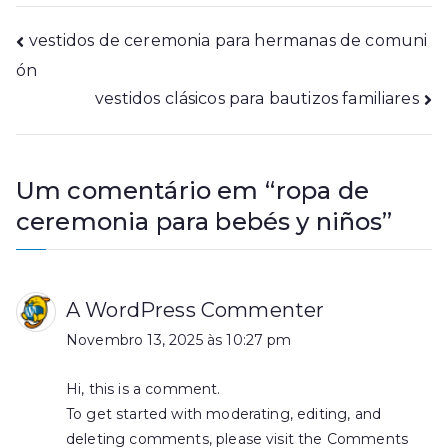
Navegação
vestidos de ceremonia para hermanas de comuni
ón
de
vestidos clásicos para bautizos familiares
artigos
Um comentário em “
ropa de
ceremonia para bebés y niños
”
A WordPress Commenter
Novembro 13, 2025 às 10:27 pm
Hi, this is a comment.
To get started with moderating, editing, and
deleting comments, please visit the Comments