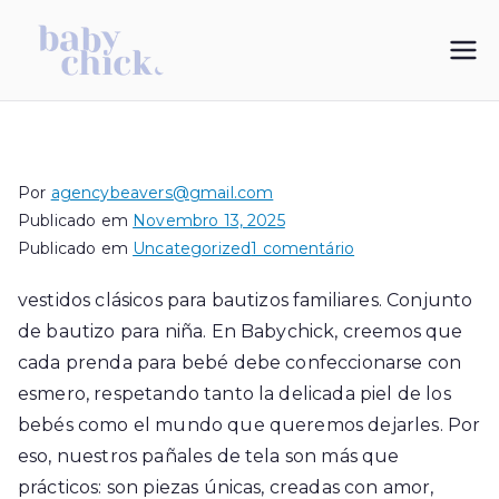
Saltar
para
My Blog
vestidos de bautizo
o
conteúdo
Por
agencybeavers@gmail.com
Publicado em
Novembro 13, 2025
em
Publicado em
Uncategorized
1 comentário
vestidos
vestidos clásicos para bautizos familiares. Conjunto
clásicos
de bautizo para niña. En Babychick, creemos que
para
bautizos
cada prenda para bebé debe confeccionarse con
familiares
esmero, respetando tanto la delicada piel de los
bebés como el mundo que queremos dejarles. Por
eso, nuestros pañales de tela son más que
prácticos: son piezas únicas, creadas con amor,