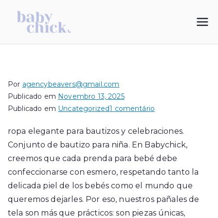
Saltar
para
My Blog
vestidos de bautizo
o
conteúdo
Por
agencybeavers@gmail.com
Publicado em
Novembro 13, 2025
em
Publicado em
Uncategorized
1 comentário
ropa
ropa elegante para bautizos y celebraciones.
elegante
Conjunto de bautizo para niña. En Babychick,
para
bautizos
creemos que cada prenda para bebé debe
y
confeccionarse con esmero, respetando tanto la
celebraciones
delicada piel de los bebés como el mundo que
queremos dejarles. Por eso, nuestros pañales de
tela son más que prácticos: son piezas únicas,