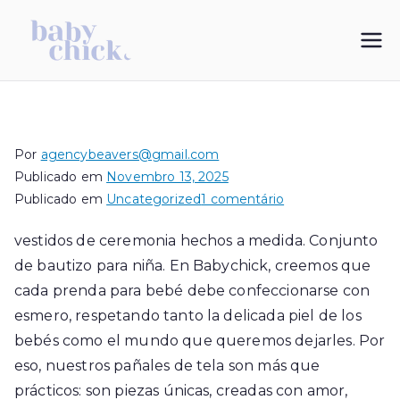
Saltar
para
My Blog
vestidos de bautizo
o
conteúdo
Por
agencybeavers@gmail.com
Publicado em
Novembro 13, 2025
em
Publicado em
Uncategorized
1 comentário
vestidos
vestidos de ceremonia hechos a medida. Conjunto
de
de bautizo para niña. En Babychick, creemos que
ceremonia
hechos
cada prenda para bebé debe confeccionarse con
a
esmero, respetando tanto la delicada piel de los
medida
bebés como el mundo que queremos dejarles. Por
eso, nuestros pañales de tela son más que
prácticos: son piezas únicas, creadas con amor,