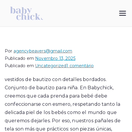
Saltar
para
My Blog
vestidos de bautizo
o
conteúdo
Por
agencybeavers@gmail.com
Publicado em
Novembro 13, 2025
em
Publicado em
Uncategorized
1 comentário
vestidos
vestidos de bautizo con detalles bordados.
de
Conjunto de bautizo para niña. En Babychick,
bautizo
con
creemos que cada prenda para bebé debe
detalles
confeccionarse con esmero, respetando tanto la
bordados
delicada piel de los bebés como el mundo que
queremos dejarles. Por eso, nuestros pañales de
tela son más que prácticos: son piezas únicas,